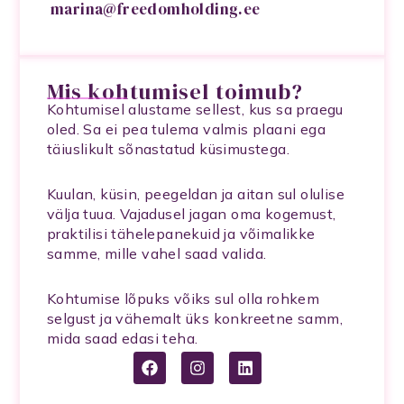
marina@freedomholding.ee
Mis kohtumisel toimub?
Kohtumisel alustame sellest, kus sa praegu
oled. Sa ei pea tulema valmis plaani ega
täiuslikult sõnastatud küsimustega.
Kuulan, küsin, peegeldan ja aitan sul olulise
välja tuua. Vajadusel jagan oma kogemust,
praktilisi tähelepanekuid ja võimalikke
samme, mille vahel saad valida.
Kohtumise lõpuks võiks sul olla rohkem
selgust ja vähemalt üks konkreetne samm,
mida saad edasi teha.
F
I
L
a
n
i
c
s
n