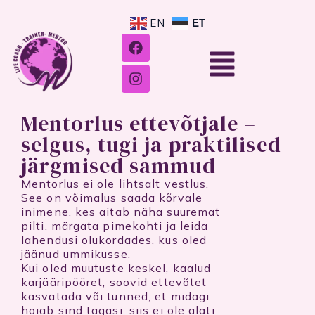
Skip
to
EN
ET
content
F
I
Menu
a
n
c
s
e
t
b
a
o
g
Mentorlus ettevõtjale –
o
r
k
a
selgus, tugi ja praktilised
m
järgmised sammud
Mentorlus ei ole lihtsalt vestlus.
See on võimalus saada kõrvale
inimene, kes aitab näha suuremat
pilti, märgata pimekohti ja leida
lahendusi olukordades, kus oled
jäänud ummikusse.
Kui oled muutuste keskel, kaalud
karjääripööret, soovid ettevõtet
kasvatada või tunned, et midagi
hoiab sind tagasi, siis ei ole alati