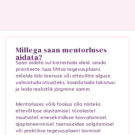
Millega saan mentorluses
aidata?
Saan aidata sul korrastada ideid, seada
prioriteete, luua lihtsa tegevusplaani,
mõelda läbi teenuse või ettevõtte alguse,
valmistuda otsusteks, kaardistada takistusi
ja leida realistlik järgmine samm.
Mentorluses võib fookus olla näiteks
ettevõtluse alustamisel, tööalastel
muutustel, enesekindluse kasvatamisel,
ajaplaneerimisel, teenuseidee selgitamisel
või praktilise tegevusplaani loomisel.