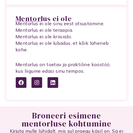
e
t
k
b
a
e
o
g
d
Mentorlus ei ole
o
r
i
k
a
n
Mentorlus ei ole sinu eest otsustamine.
m
Mentorlus ei ole teraapia.
Mentorlus ei ole kriisiabi.
Mentorlus ei ole lubadus, et kõik laheneb
kohe.
Mentorlus on toetav ja praktiline koostöö,
kus liigume edasi sinu tempos.
F
I
L
a
n
i
c
s
n
e
t
k
b
a
e
o
g
d
o
r
i
Broneeri esimene
k
a
n
mentorluse kohtumine
m
Kirjuta mulle lühidalt, mis sul praegu käsil on. Sa ei