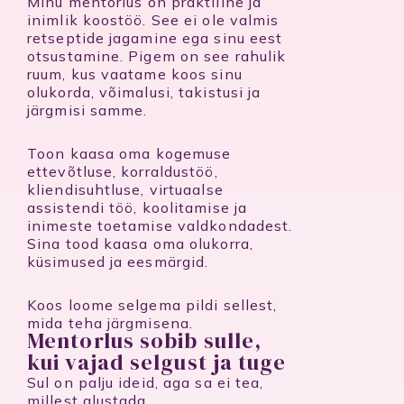
Minu mentorlus on praktiline ja
inimlik koostöö. See ei ole valmis
retseptide jagamine ega sinu eest
otsustamine. Pigem on see rahulik
ruum, kus vaatame koos sinu
olukorda, võimalusi, takistusi ja
järgmisi samme.
Toon kaasa oma kogemuse
ettevõtluse, korraldustöö,
kliendisuhtluse, virtuaalse
assistendi töö, koolitamise ja
inimeste toetamise valdkondadest.
Sina tood kaasa oma olukorra,
küsimused ja eesmärgid.
Koos loome selgema pildi sellest,
mida teha järgmisena.
Mentorlus sobib sulle,
kui vajad selgust ja tuge
Sul on palju ideid, aga sa ei tea,
millest alustada.