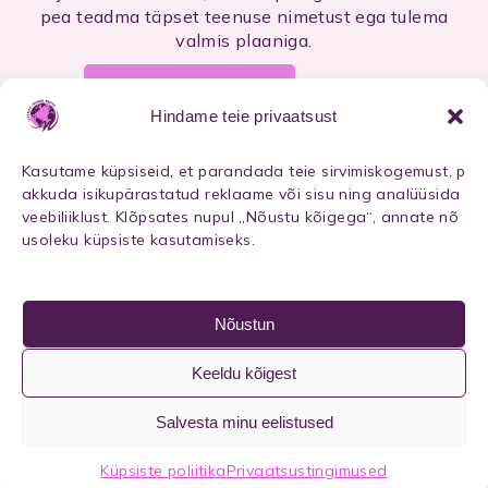
pea teadma täpset teenuse nimetust ega tulema
valmis plaaniga.
VÕTA ÜHENDUST
Hindame teie privaatsust
Kasutame küpsiseid, et parandada teie sirvimiskogemust, p
akkuda isikupärastatud reklaame või sisu ning analüüsida
KONTAKT
veebiliiklust. Klõpsates nupul „Nõustu kõigega“, annate nõ
usoleku küpsiste kasutamiseks.
Privaatsustingimused
marina@freedomholding.ee
Nõustun
Keeldu kõigest
Salvesta minu eelistused
Küpsiste poliitika
Privaatsustingimused