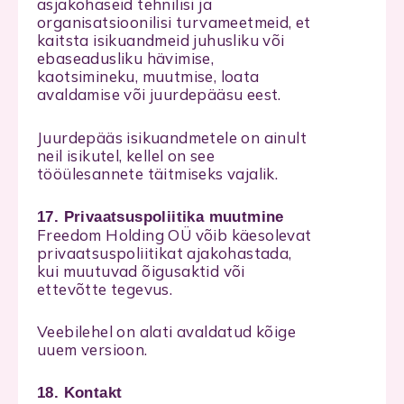
asjakohaseid tehnilisi ja
organisatsioonilisi turvameetmeid, et
kaitsta isikuandmeid juhusliku või
ebaseadusliku hävimise,
kaotsimineku, muutmise, loata
avaldamise või juurdepääsu eest.
Juurdepääs isikuandmetele on ainult
neil isikutel, kellel on see
tööülesannete täitmiseks vajalik.
17. Privaatsuspoliitika muutmine
Freedom Holding OÜ võib käesolevat
privaatsuspoliitikat ajakohastada,
kui muutuvad õigusaktid või
ettevõtte tegevus.
Veebilehel on alati avaldatud kõige
uuem versioon.
18. Kontakt