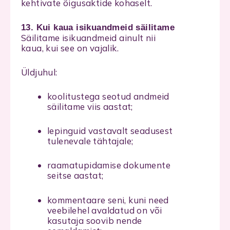
kehtivate õigusaktide kohaselt.
13. Kui kaua isikuandmeid säilitame
Säilitame isikuandmeid ainult nii
kaua, kui see on vajalik.
Üldjuhul:
koolitustega seotud andmeid
säilitame viis aastat;
lepinguid vastavalt seadusest
tulenevale tähtajale;
raamatupidamise dokumente
seitse aastat;
kommentaare seni, kuni need
veebilehel avaldatud on või
kasutaja soovib nende