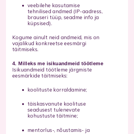
veebilehe kasutamise
tehnilised andmed (IP-aadress,
brauseri tüüp, seadme info ja
küpsised).
Kogume ainult neid andmeid, mis on
vajalikud konkreetse eesmärgi
täitmiseks.
4. Milleks me isikuandmeid töötleme
Isikuandmeid töötleme järgmiste
eesmärkide täitmiseks:
koolituste korraldamine;
täiskasvanute koolituse
seadusest tulenevate
kohustuste täitmine;
mentorlus-, nõustamis- ja