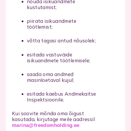
nõuda isikuandmete
kustutamist;
piirata isikuandmete
töötlemist;
võtta tagasi antud nõusolek;
esitada vastuväide
isikuandmete töötlemisele;
saada oma andmed
masinloetaval kujul;
esitada kaebus Andmekaitse
Inspektsioonile.
Kui soovite mõnda oma õigust
kasutada, kirjutage meile aadressil
.
marina@freedomholding.ee