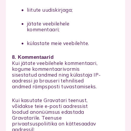
liitute uudiskirjaga;
jätate veebilehele
kommentaari;
külastate meie veebilehte.
8. Kommentaarid
Kui jätate veebilehele kommentaari,
kogume kommentaarivormis
sisestatud andmed ning külastaja IP-
aadressi ja brauseri tehnilised
andmed rämpsposti tuvastamiseks.
Kui kasutate Gravatari teenust,
võidakse teie e-posti aadressist
loodud anonüümsus edastada
Gravatarile. Teenuse
privaatsuspoliitika on kättesaadav
aadressil: