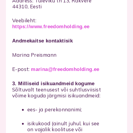
Aadress: Tuleviku tn 13, Rakvere
44310, Eesti
Veebileht:
https://www.freedomholding.ee
Andmekaitse kontaktisik
Marina Preismann
E-post:
marina@freedomholding.ee
3. Milliseid isikuandmeid kogume
Sõltuvalt teenusest või suhtlusviisist
võime koguda järgmisi isikuandmeid:
ees- ja perekonnanimi;
isikukood (ainult juhul, kui see
on vajalik koolituse või