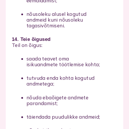
eemaldamist;
nõusoleku alusel kogutud
andmeid kuni nõusoleku
tagasivõtmiseni.
14. Teie õigused
Teil on õigus:
saada teavet oma
isikuandmete töötlemise kohta;
tutvuda enda kohta kogutud
andmetega;
nõuda ebaõigete andmete
parandamist;
täiendada puudulikke andmeid;