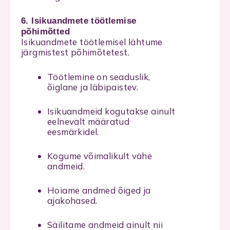
6. Isikuandmete töötlemise
põhimõtted
Isikuandmete töötlemisel lähtume
järgmistest põhimõtetest.
Töötlemine on seaduslik,
õiglane ja läbipaistev.
Isikuandmeid kogutakse ainult
eelnevalt määratud
eesmärkidel.
Kogume võimalikult vähe
andmeid.
Hoiame andmed õiged ja
ajakohased.
Säilitame andmeid ainult nii