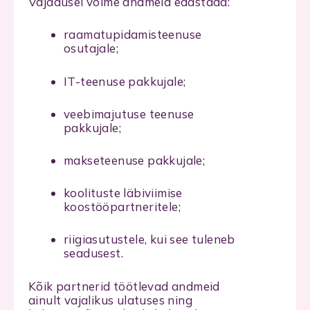
Vajadusel võime andmeid edastada:
raamatupidamisteenuse
osutajale;
IT-teenuse pakkujale;
veebimajutuse teenuse
pakkujale;
makseteenuse pakkujale;
koolituste läbiviimise
koostööpartneritele;
riigiasutustele, kui see tuleneb
seadusest.
Kõik partnerid töötlevad andmeid
ainult vajalikus ulatuses ning