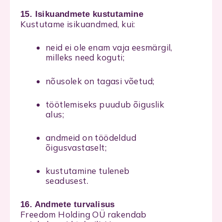
15. Isikuandmete kustutamine
Kustutame isikuandmed, kui:
neid ei ole enam vaja eesmärgil,
milleks need koguti;
nõusolek on tagasi võetud;
töötlemiseks puudub õiguslik
alus;
andmeid on töödeldud
õigusvastaselt;
kustutamine tuleneb
seadusest.
16. Andmete turvalisus
Freedom Holding OÜ rakendab