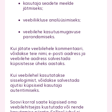
kasutaja seadete meelde
jätmiseks;
veebiliikluse analüüsimiseks;
veebilehe kasutusmugavuse
parandamiseks.
Kui jätate veebilehele kommentaari,
võidakse teie nimi, e-posti aadress ja
veebilehe aadress salvestada
küpsistesse üheks aastaks.
Kui veebilehel kasutatakse
sisselogimist, võidakse salvestada
ajutisi küpsiseid kasutaja
autentimiseks.
Soovi korral saate küpsised oma
veebilehitsejas kustutada või nende
kasutamise piirata. Sellisel juhul ei