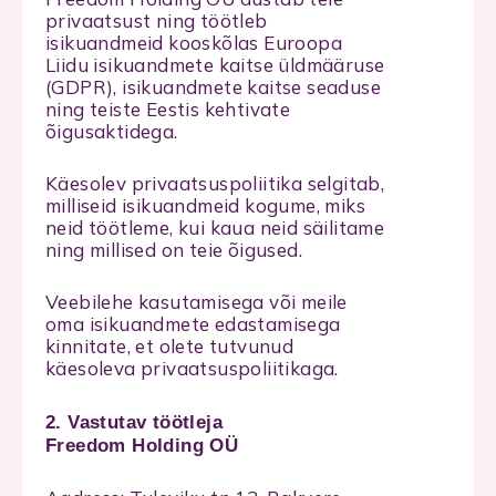
privaatsust ning töötleb
isikuandmeid kooskõlas Euroopa
Liidu isikuandmete kaitse üldmääruse
(GDPR), isikuandmete kaitse seaduse
ning teiste Eestis kehtivate
õigusaktidega.
Käesolev privaatsuspoliitika selgitab,
milliseid isikuandmeid kogume, miks
neid töötleme, kui kaua neid säilitame
ning millised on teie õigused.
Veebilehe kasutamisega või meile
oma isikuandmete edastamisega
kinnitate, et olete tutvunud
käesoleva privaatsuspoliitikaga.
2. Vastutav töötleja
Freedom Holding OÜ