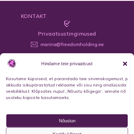
KONTAKT
Privaatsustingimused
marina@freedomholding.ee
Hindame teie privaatsust
Kasutame küpsiseid, et parandada teie sirvimiskogemust, p
akkuda isikupärastatud reklaame või sisu ning analüüsida
veebiliiklust. Klõpsates nupul „Nõustu kõigega“, annate nõ
Jälgi mind ka sotsiaalmeedias!
usoleku küpsiste kasutamiseks.
F
I
a
n
c
s
Nõustun
e
t
b
a